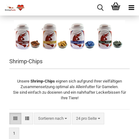
Shrimp-Chips
Unsere
Shrimp-Chips
eignen sich aufgrund Ihrer vielfältigen
Zusammensetzung optimal als Alleinfutter für Garnelen.
Sie sind einfach zu dosieren und ein nahrhafter Leckerbissen für
Ihre Tiere!
Sortieren nach
pro Seite
Sortieren nach
24 pro Seite
1