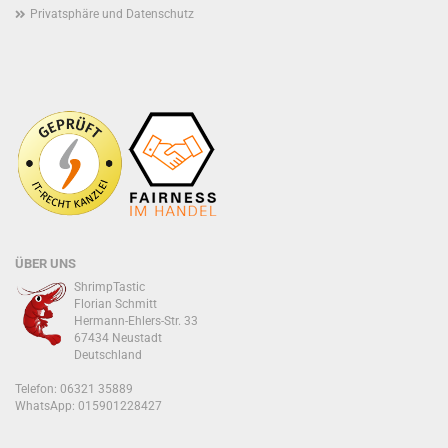
Privatsphäre und Datenschutz
ÜBER UNS
ShrimpTastic
Florian Schmitt
Hermann-Ehlers-Str. 33
67434 Neustadt
Deutschland
Telefon: 06321 35889
WhatsApp:
015901228427