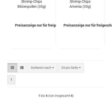
Shrimp-Chips
Shrimp-Chips
Blütenpollen (35g)
Artemia (35g)
Preisanzeige nur für freigeschaltete Kunden
Preisanzeige nur für freigesc
Sortieren nach
pro Seite
Sortieren nach
24 pro Seite
1
1
bis
6
(von insgesamt
6
)