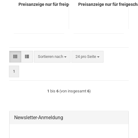
Preisanzeige nur für freigeschaltete Kunden
Preisanzeige nur für freigesc
Sortieren nach
pro Seite
Sortieren nach
24 pro Seite
1
1
bis
6
(von insgesamt
6
)
Newsletter-Anmeldung