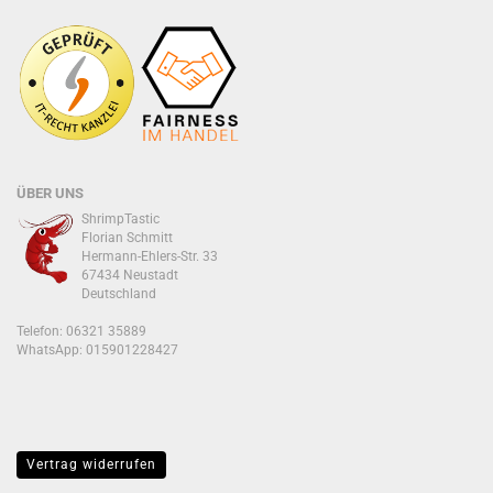
ÜBER UNS
ShrimpTastic
Florian Schmitt
Hermann-Ehlers-Str. 33
67434 Neustadt
Deutschland
Telefon: 06321 35889
WhatsApp:
015901228427
Vertrag widerrufen