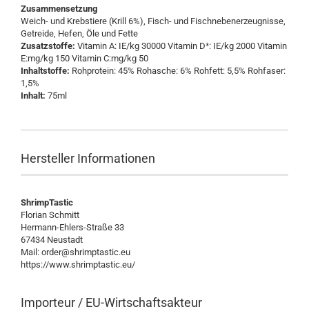
Zusammensetzung
Weich- und Krebstiere (Krill 6%), Fisch- und Fischnebenerzeugnisse,
Getreide, Hefen, Öle und Fette
Zusatzstoffe:
Vitamin A: IE/kg 30000 Vitamin D³: IE/kg 2000 Vitamin
E:mg/kg 150 Vitamin C:mg/kg 50
Inhaltstoffe:
Rohprotein: 45% Rohasche: 6% Rohfett: 5,5% Rohfaser:
1,5%
Inhalt:
75ml
Hersteller Informationen
ShrimpTastic
Florian Schmitt
Hermann-Ehlers-Straße 33
67434 Neustadt
Mail: order@shrimptastic.eu
https://www.shrimptastic.eu/
Importeur / EU-Wirtschaftsakteur