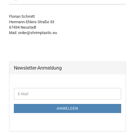
Florian Schmitt
Hermann-Ehlers-Straße 33
67434 Neustadt
Mail: order@shrimptastic.eu
Newsletter-Anmeldung
WEITER
E-
ZUR
Mail
NEWSLETTER-
ANMELDUNG
ANMELDEN